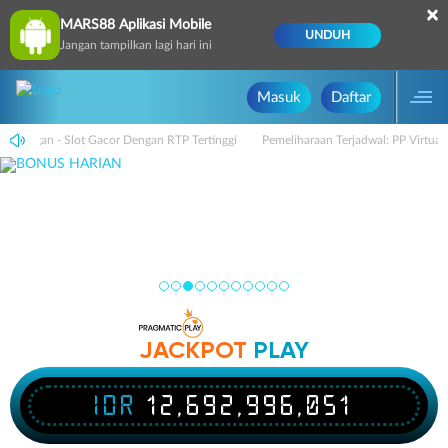
×
MARS88 Aplikasi Mobile
UNDUH
Jangan tampilkan lagi hari ini
Masuk
Daftar
 Potongan - Slot Gacor Dengan RTP Tertinggi
Pemeliharaan Terjadwal: PP Virtual
JACKPOT
PLAY
IDR
12,692,998,424