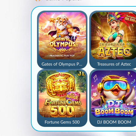
Gates of Olympus POP
Treasures of Aztec
Fortune Gems 500
DJ BOOM BOOM