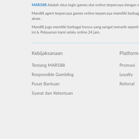
MARS88
Adalah situs login games slot online terpercaya dengan
Mars88 agent terpercaya games online terpercaya memiliki berbag
akses .
Mars88 juga memiliki berbagai bonus yang sangat menarik seper
ini & Pelayanan kami selalu online 24 jam.
Kebijaksanaan
Platform
Tentang MARS88
Promosi
Responsible Gambling
Loyalty
Pusat Bantuan
Referral
Syarat dan Ketentuan