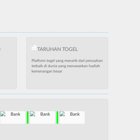
O
TARUHAN TOGEL
Platform togel yang menarik dari perusahan
terbaik di dunia yang menawarkan hadiah
kemenangan besar