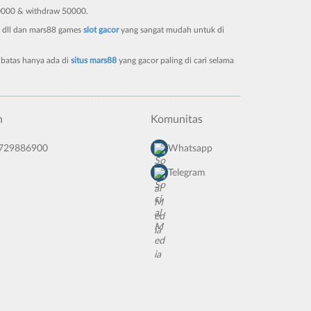
 10000 & withdraw 50000.
am dll dan mars88 games
slot gacor
yang sangat mudah untuk di
batas hanya ada di
situs mars88
yang gacor paling di cari selama
n
Komunitas
729886900
Whatsapp
Telegram