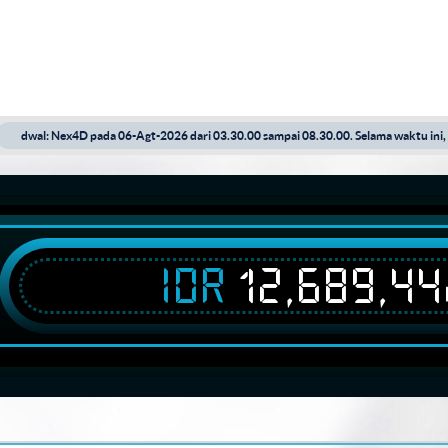
l: Nex4D pada 06-Agt-2026 dari 03.30.00 sampai 08.30.00. Selama waktu ini, Nex4
IDR
12,689,4