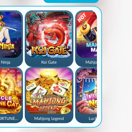
 Ninja
Koi Gate
Mahjong Magic
MUSCLE FORTUNE CAT
Mahjong Legend
Lucky Neko