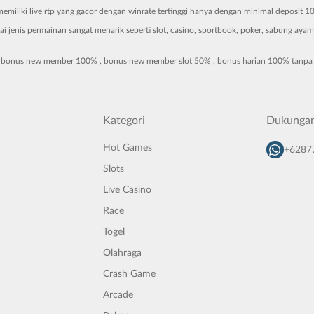
 memiliki live rtp yang gacor dengan winrate tertinggi hanya dengan minimal deposit
ai jenis permainan sangat menarik seperti slot, casino, sportbook, poker, sabung ay
ti bonus new member 100% , bonus new member slot 50% , bonus harian 100% tanpa 
Kategori
Dukunga
Hot Games
+6287
Slots
Live Casino
Race
Togel
Olahraga
Crash Game
Arcade