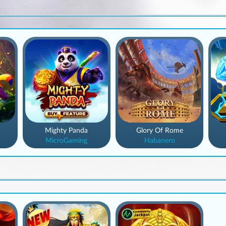
Mighty Panda
Glory Of Rome
MicroGaming
Habanero