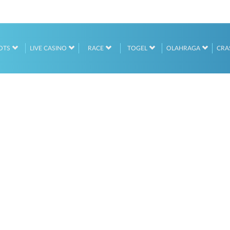
OTS
LIVE CASINO
RACE
TOGEL
OLAHRAGA
CRA