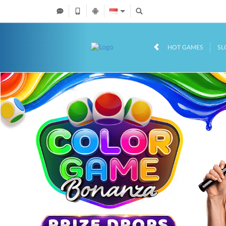
HOT GAMES
SL