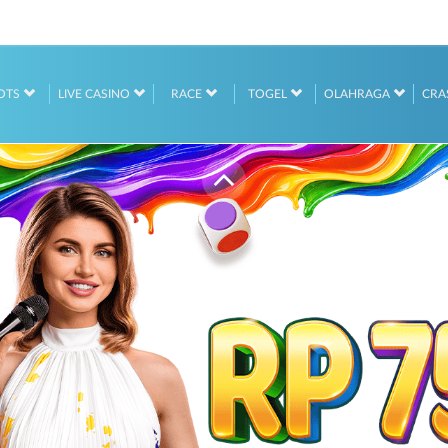
OTS
LIVE CASINO
RACE
TOGEL
OLAHRAGA
CRA