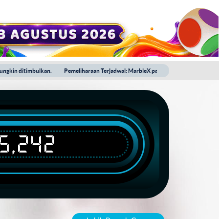
timbulkan.
Pemeliharaan Terjadwal: MarbleX pada 31-Jul-2026 dari 00.00.00 sam
65,242