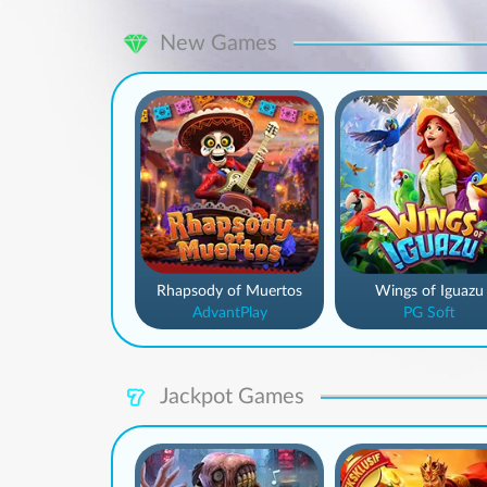
New Games
Rhapsody of Muertos
Wings of Iguazu
AdvantPlay
PG Soft
Jackpot Games