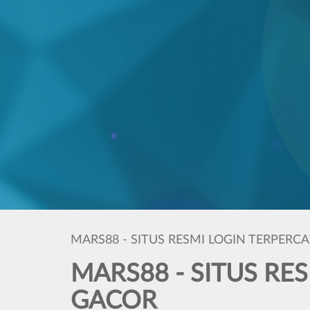
MARS88 - SITUS RESMI LOGIN TERPERCA
MARS88 - SITUS RE
GACOR