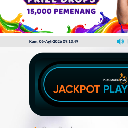
Kam, 06-Agt-2026 09.13.49
i 15.00.00 sampai 30-Sep-2026 15.00.00. Selama waktu ini, PP Virtual Sports perm
JACKPOT
PLAY