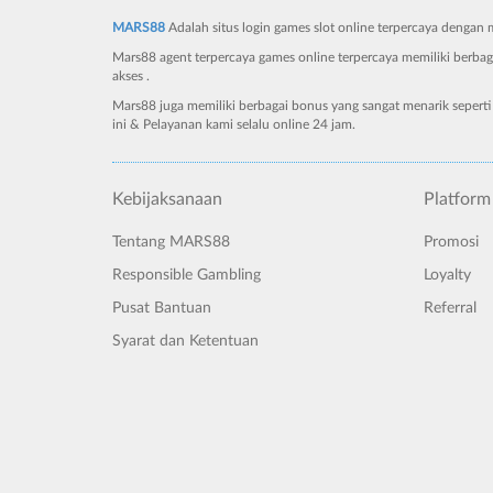
MARS88
Adalah situs login games slot online terpercaya dengan
Mars88 agent terpercaya games online terpercaya memiliki berbag
akses .
Mars88 juga memiliki berbagai bonus yang sangat menarik seper
ini & Pelayanan kami selalu online 24 jam.
Kebijaksanaan
Platform
Tentang MARS88
Promosi
Responsible Gambling
Loyalty
Pusat Bantuan
Referral
Syarat dan Ketentuan