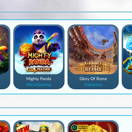
Mighty Panda
Glory Of Rome
MicroGaming
Habanero