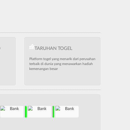
O
TARUHAN TOGEL
Platform togel yang menarik dari perusahan
terbaik di dunia yang menawarkan hadiah
kemenangan besar