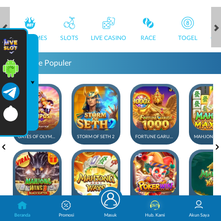
HOT GAMES
SLOTS
LIVE CASINO
RACE
TOGEL
OL
Game Populer
GATES OF OLYMPUS POP
STORM OF SETH 2
FORTUNE GARUDA 1000
MAHJONG WINS 3 – BLACK SCATTER
MAHJONG WAYS
POKER WIN
Beranda
Promosi
Masuk
Hub. Kami
Akun Saya